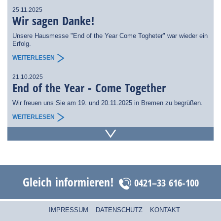
25.11.2025
Wir sagen Danke!
Unsere Hausmesse "End of the Year Come Togheter" war wieder ein
Erfolg.
WEITERLESEN
21.10.2025
End of the Year - Come Together
Wir freuen uns Sie am 19. und 20.11.2025 in Bremen zu begrüßen.
WEITERLESEN
01.10.2025
Mazaks Weltpremiere auf der EMO
Hannover
Mazak präsentierte auf der EMO 2025 sieben Welt- und fünf
Gleich informieren!
0421–33 616-100
Europapremieren. darunter die Integrex j-200 NEO.
WEITERLESEN
IMPRESSUM
DATENSCHUTZ
KONTAKT
17.09.2025