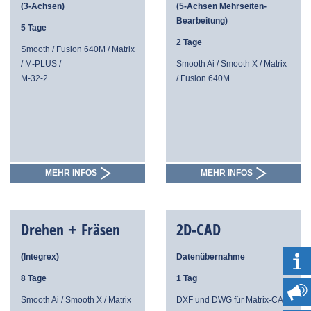
(3-Achsen)
(5-Achsen Mehrseiten-
Bearbeitung)
5 Tage
2 Tage
Smooth / Fusion 640M / Matrix
/ M-PLUS /
Smooth Ai / Smooth X / Matrix
M-32-2
/ Fusion 640M
MEHR INFOS
MEHR INFOS
Drehen + Fräsen
2D-CAD
(Integrex)
Datenübernahme
8 Tage
1 Tag
Smooth Ai / Smooth X / Matrix
DXF und DWG für Matrix-CAM